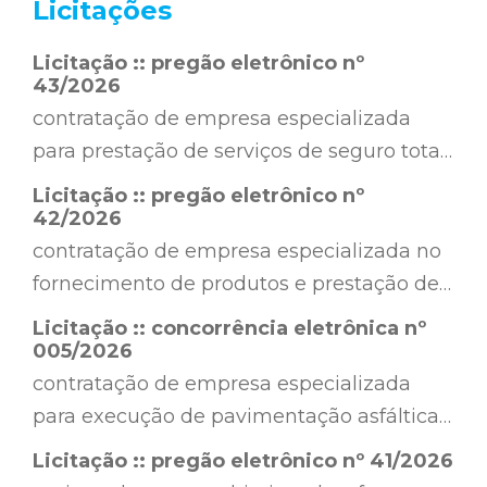
Licitações
Licitação ::
pregão eletrônico nº
43/2026
contratação de empresa especializada
para prestação de serviços de seguro total
(cobertura compreensiva), com assistência
Licitação ::
pregão eletrônico nº
24 horas, para os veículos pertencentes à
42/2026
frota da secretaria municipal de saúde do
contratação de empresa especializada no
município de são jorge d’oeste – pr, sendo
fornecimento de produtos e prestação de
01 (um) ônibus (volkswagen/neobus 9.180,
serviços de borracharia, visando à
Licitação ::
concorrência eletrônica nº
ano/modelo 2026/2027) e 01 (um)
manutenção preventiva e corretiva de
005/2026
automóvel (renault kwid zen 1.0 flex,
pneus (incluindo o fornecimento de
contratação de empresa especializada
ano/modelo 2026/2026), […]
câmaras de ar, protetores, bicos, válvulas,
para execução de pavimentação asfáltica
manchões e a execução de serviços de
em cbuq, 11.635,00 m², incluindo os
Licitação ::
pregão eletrônico nº 41/2026
conserto, desmontagem, montagem e
serviços preliminares, base e sub-base,