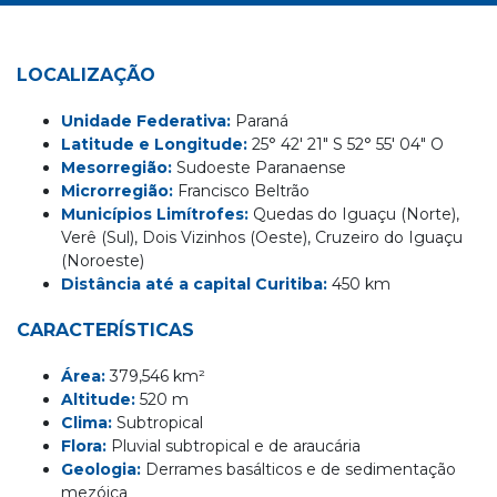
LOCALIZAÇÃO
Unidade Federativa:
Paraná
Latitude e Longitude:
25° 42′ 21″ S 52° 55′ 04″ O
Mesorregião:
Sudoeste Paranaense
Microrregião:
Francisco Beltrão
Municípios Limítrofes:
Quedas do Iguaçu (Norte),
Verê (Sul), Dois Vizinhos (Oeste), Cruzeiro do Iguaçu
(Noroeste)
Distância até a capital Curitiba:
450 km
CARACTERÍSTICAS
Área:
379,546 km²
Altitude:
520 m
Clima:
Subtropical
Flora:
Pluvial subtropical e de araucária
Geologia:
Derrames basálticos e de sedimentação
mezóica