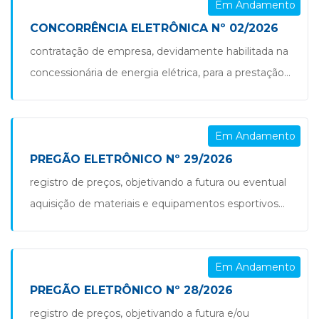
Em Andamento
responsabilidade da secretaria de obras,
infraestrutura rural e serviços urbanos, para
CONCORRÊNCIA ELETRÔNICA Nº 02/2026
conservação e manutenção das ruas e logradouros
contratação de empresa, devidamente habilitada na
públicos de uso comum, do município de são jorge
concessionária de energia elétrica, para a prestação
[…]
de serviços de ampliação e readequação de rede de
distribuição elétrica e implantação de iluminação
Em Andamento
pública para atendimento ao loteamento vitória ii,
neste município de são jorge d’oeste- pr.
PREGÃO ELETRÔNICO Nº 29/2026
concorrência nº 02.2026
registro de preços, objetivando a futura ou eventual
aquisição de materiais e equipamentos esportivos
para a secretaria de educação, cultura e esportes do
município de são jorge d’oeste-pr. pregão nº 29.2026
Em Andamento
PREGÃO ELETRÔNICO Nº 28/2026
registro de preços, objetivando a futura e/ou