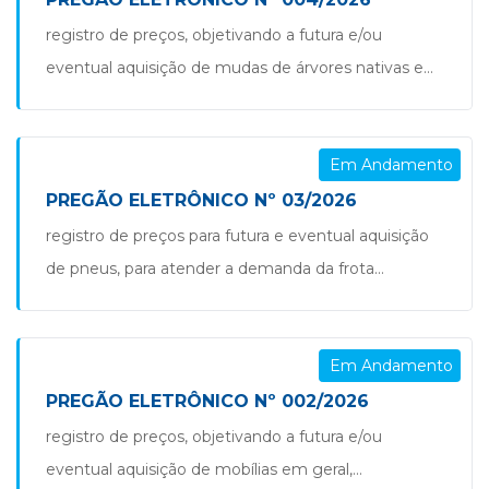
instalação, ou ainda, poderão ser instaladas em
registro de preços, objetivando a futura e/ou
outros centros esportivos municipais, adequando as
eventual aquisição de mudas de árvores nativas e
arquibancadas, para atender as necessidades da
plantas ornamentais, para uso em reflorestamentos
secretaria […]
e ajardinamento em praças, ruas e em outros locais
Em Andamento
públicos, sob a responsabilidade de proteção,
cuidado e manutenção da administração pública do
PREGÃO ELETRÔNICO Nº 03/2026
município de são jorge d’oeste/pr. pregão nº
registro de preços para futura e eventual aquisição
04.2026
de pneus, para atender a demanda da frota
municipal, sejam os veículos, caminhões ou
máquinas lotadas em qualquer uma das secretarias
Em Andamento
administrativas de gestão pública do município de
são jorge d’oeste/pr. pregão nº 03.2026 parecer nº
PREGÃO ELETRÔNICO Nº 002/2026
005.2026 parecer nº 006.2026 parecer nº 018.2026
registro de preços, objetivando a futura e/ou
parecer nº 019.2026
eventual aquisição de mobílias em geral,