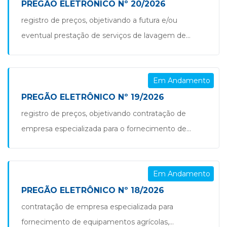
fracionada pela necessidade da secretaria municipal
PREGÃO ELETRÔNICO Nº 20/2026
de saúde do município de são jorge d’oeste/pr.
registro de preços, objetivando a futura e/ou
pregão nº 21.2026
eventual prestação de serviços de lavagem de
veículos pertencentes a todas as secretarias do
município de são jorge d’oeste – pr, de acordo com
Em Andamento
as especificações técnicas adiante discriminadas.
pregão nº 20.2026
PREGÃO ELETRÔNICO Nº 19/2026
registro de preços, objetivando contratação de
empresa especializada para o fornecimento de
marmitas e refeições comerciais sob demanda para
as diversas secretarias do município são jorge
Em Andamento
d’oeste/pr. pregão nº 19.2026
PREGÃO ELETRÔNICO Nº 18/2026
contratação de empresa especializada para
fornecimento de equipamentos agrícolas,