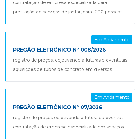
instalação, ou ainda, poderão ser instaladas em
contratação de empresa especializada para
outros centros esportivos municipais, adequando as
prestação de serviços de jantar, para 1200 pessoas,
arquibancadas, para atender as necessidades da
em comemoração ao dia internacional das
secretaria […]
mulheres, com fornecimento de pratos, talheres,
Em Andamento
copos, mesas, louças e utensílios necessários para a
preparação dos alimentos, com base de aplicação na
PREGÃO ELETRÔNICO Nº 008/2026
lei municipal nº 874/2019, para atender a demanda
registro de preços, objetivando a futuras e eventuais
da secretaria municipal de assistência social […]
aquisições de tubos de concreto em diversos
diâmetros, conforme as especificações na abnt nbr
8890/2020 e na portaria inmetro 512/2023, para
Em Andamento
atender a demanda de estruturação das estradas
municipais, ruas urbanas e se for o caso utilizados
PREGÃO ELETRÔNICO Nº 07/2026
em programas estruturais que vierem a serem
registro de preços objetivando a futura ou eventual
constituídos pela administração […]
contratação de empresa especializada em serviços
e materiais de sinalização viária e dispositivos