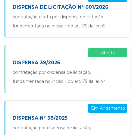
nº 008.2026 | parecer nº 009.2026 | parecer nº
DISPENSA DE LICITAÇÃO Nº 001/2026
010.2026 | parecer nº 011.2026 | parecer nº
contratação direta por dispensa de licitação,
012.2026 | parecer nº […]
fundamentada no inciso ii do art. 75 da lei nº
14.133/2021, para contratação de empresa
especializada para realização de pesquisa de opinião
Aberto
pública, sob o aspecto de alteração do
pertencimento do município de são jorge d’oeste
DISPENSA 39/2025
para a jurisdição da comarca de dois vizinhos/pr, com
contratação por dispensa de licitação,
abordagem quantitativa, compreendendo o […]
fundamentada no inciso ii do art. 75 da lei nº
14.133/2021, de empresa especializada no
fornecimento de vacinas e produtos para
Em Andamento
operacionalização do programa permanente de
esterilização cirúrgica de cães e gatos (castrapet),
DISPENSA Nº 38/2025
em atendimento ao convênio nº 094/2025,
contratação por dispensa de licitação,