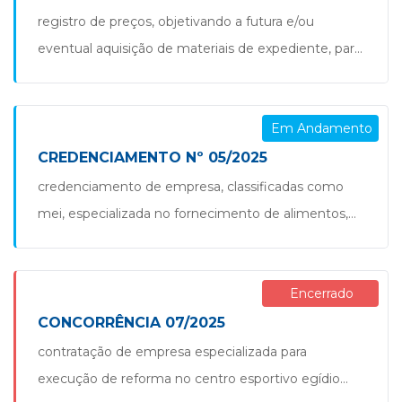
registro de preços, objetivando a futura e/ou
eventual aquisição de materiais de expediente, para
uso e aplicação nos postos de trabalho
administrativos, escolas, posto de saúde, e em
Em Andamento
outros locais usados pelos agentes públicos
enquanto parte integrante da administração pública
CREDENCIAMENTO Nº 05/2025
do município de são jorge d’oeste/pr. pregão
credenciamento de empresa, classificadas como
73.2025 – registro de preços materiais de
mei, especializada no fornecimento de alimentos,
expediente
para compor o cardápio da alimentação escolar que
será oferecida a todos os alunos matriculados na
Encerrado
rede municipal de ensino, bem como outras
demandas das demais secretarias administrativas do
CONCORRÊNCIA 07/2025
município de são jorge d’oeste/pr. edital de
contratação de empresa especializada para
credenciamento nº 005.2025 – contrataçao de mei
execução de reforma no centro esportivo egídio