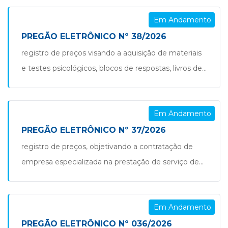
pavimentação, ensaios deflectométricos e
Em Andamento
sondagens à percussão (spt), visando o
dimensionamento, diagnóstico e ensaios
PREGÃO ELETRÔNICO Nº 38/2026
geotécnicos em vias públicas, conforme
registro de preços visando a aquisição de materiais
especificações e quantitativos constantes no termo
e testes psicológicos, blocos de respostas, livros de
de referência. pregão eletrônico nº 039.2026 –
avaliação e licenças correlatas, para atender às
pregão contratação de empresa prestação […]
demandas da secretaria municipal de educação,
Em Andamento
cultura e esporte de são jorge d’oeste/pr. pregão nº
38.2026
PREGÃO ELETRÔNICO Nº 37/2026
registro de preços, objetivando a contratação de
empresa especializada na prestação de serviço de
instalação e locação de câmeras de vídeo
monitoramento eletrônico, armazenamento de
Em Andamento
imagens, manutenção de operacionalização do
sistema, com disponibilização de sala adequada ao
PREGÃO ELETRÔNICO Nº 036/2026