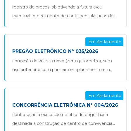
acompanhamento das imagens em tempo real,
registro de preços, objetivando a futura e/ou
para atender as demandas da administração pública
eventual fornecimento de containers plásticos de
municipal, quanto ao monitoramento permanente
polietileno de alta densidade virgem (pead),
[…]
divididos em dois itens nas cores verde (resíduos
Em Andamento
recicláveis) e marrom (rejeitos),destinados ao
acondicionamento e armazenamento temporário
PREGÃO ELETRÔNICO Nº 035/2026
de resíduos sólidos urbanos, visando atender às
aquisição de veículo novo (zero quilômetro), sem
necessidades do município de são jorge d’oeste/pr,
uso anterior e com primeiro emplacamento em
conforme especificações técnicas, quantitativos e
nome do município, do tipo sedan, com no mínimo
[…]
quatro portas, capacidade mínima para cinco
Em Andamento
ocupantes, equipado com ar-condicionado, direção
hidráulica ou elétrica e vidros elétricos, em estrita
CONCORRÊNCIA ELETRÔNICA Nº 004/2026
observância aos critérios da resolução nº 022/2026 –
contratação a execução de obra de engenharia
semipi/gab e da resolução nº […]
destinada à construção de centro de convivência