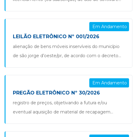
finanças do município de são […]
de gestão pública integrada (erp), incluindo os
serviços de conversão/migração de dados,
Em Andamento
implantação, treinamento, suporte técnico e
manutenção corretiva/evolutiva, para atender às
LEILÃO ELETRÔNICO Nº 001/2026
necessidades das diversas secretarias e
alienação de bens móveis inservíveis do município
departamentos do município de são jorge
de são jorge d’oeste/pr, de acordo com o decreto
d’oeste/pr. pregão nº 31.2026 aviso de alteração de
municipal nº 4.954, de 05 de maio de 2026,
edital […]
conforme anexo i, termo de referência do edital.
Em Andamento
leilão nº 001.2026
PREGÃO ELETRÔNICO Nº 30/2026
registro de preços, objetivando a futura e/ou
eventual aquisição de material de recapagem
asfáltica, para atender as demandas da gestão de
serviços urbanos e infraestrutura rural, sob a