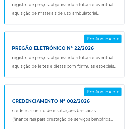
do município de são jorge d’oeste/pr. pregão nº
registro de preços, objetivando a futura e eventual
24.2026
aquisição de materiais de uso ambulatorial,
hospitalar e equipamentos fisioterapêuticos para
atender as necessidades das unidades públicas de
Em Andamento
saúde e do centro de fisioterapia do município de
são jorge d’oeste/pr. pregão nº 23.2026 aviso de
PREGÃO ELETRÔNICO Nº 22/2026
alteração de edital pe nº 23.2026
registro de preços, objetivando a futura e eventual
aquisição de leites e dietas com fórmulas especiais,
para atender pacientes, mediante prescrições
médicas e em conformidade com o protocolo
Em Andamento
regional de terapias nutricionais, e com entrega
fracionada pela necessidade da secretaria municipal
CREDENCIAMENTO Nº 002/2026
de saúde do município de são jorge d’oeste/pr.
credenciamento de instituições bancárias
pregão nº 22.2026 aviso de alteração […]
(financeiras) para prestação de serviços bancários
para recolhimento de tributos e demais receitas