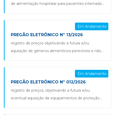
para uso do benefício do vale alimentação pago em
de alimentação hospitalar para pacientes internados
conformidade com […]
para tratamento médico junto ao posto de saúde
central, conforme as necessidades da secretaria
Em Andamento
municipal de saúde do município de são jorge
d’oeste/pr. pregão nº 14.2026
PREGÃO ELETRÔNICO Nº 13/2026
registro de preços objetivando a futura e/ou
aquisição de gêneros alimentícios perecíveis e não
perecíveis destinados à merenda escolar conforme
a lei nº 11.947/2009 e para demais eventos da
Em Andamento
secretaria municipal de educação, cultura e esportes
do município de são jorge d’oeste – pr. pregão nº
PREGÃO ELETRÔNICO Nº 012/2026
13.2026
registro de preços, objetivando a futura e/ou
eventual aquisição de equipamentos de proteção
individual (epi), para uso dos servidores e
funcionários públicos lotados nas diversas unidades