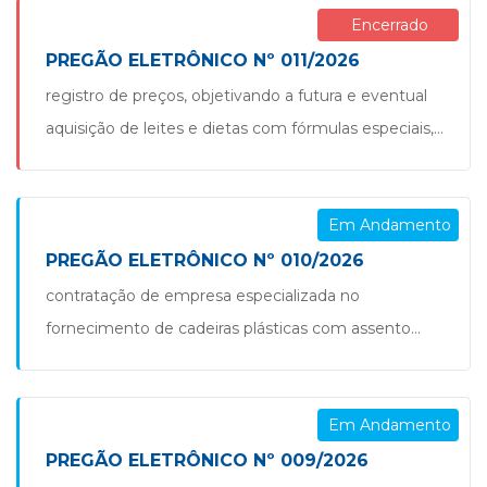
Encerrado
administrativas do município de são jorge d’oeste/pr.
pregão nº 12.2026
PREGÃO ELETRÔNICO Nº 011/2026
registro de preços, objetivando a futura e eventual
aquisição de leites e dietas com fórmulas especiais,
para atender pacientes, mediante prescrições
médicas e em conformidade com o protocolo
Em Andamento
regional de terapias nutricionais, e com entrega
fracionada pela necessidade da secretaria municipal
PREGÃO ELETRÔNICO Nº 010/2026
de saúde do município de são jorge d’oeste/pr.
contratação de empresa especializada no
pregão nº 11.2026 decreto nº 4.921.2026 […]
fornecimento de cadeiras plásticas com assento
rebatível e encosto anatômico, conforme
especificações do produto no centro esportivo
Em Andamento
egídio veronese (ginásio “carecão”), incluindo a
instalação e os materiais necessários para a
PREGÃO ELETRÔNICO Nº 009/2026