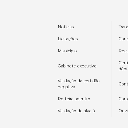
notícias
tra
licitações
con
município
re
certidão negativa de
gabinete executivo
débi
validação da certidão
con
negativa
porteira adentro
cor
validação de alvará
ouv