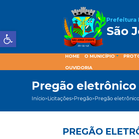
Prefeitura
São J
Barra de Ferramentas Aber
HOME
O MUNICÍPIO
PROT
OUVIDORIA
pregão eletrônico
início
licitações
pregão
pregão eletrônic
>
>
>
PREGÃO ELETRÔ