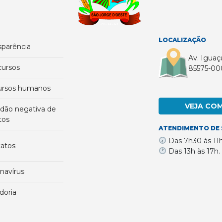
LOCALIZAÇÃO
nsparência
Av. Iguaç
cursos
85575-00
cursos humanos
VEJA CO
tos
ATENDIMENTO DE 
Das 7h30 às 11
tatos
Das 13h às 17h.
onavírus
idoria