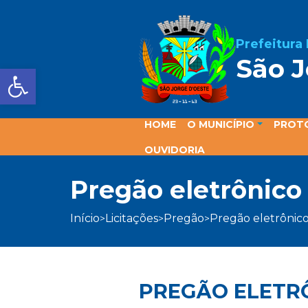
Prefeitura
São J
Barra de Ferramentas Aber
HOME
O MUNICÍPIO
PROT
OUVIDORIA
pregão eletrônico
início
licitações
pregão
pregão eletrônic
>
>
>
PREGÃO ELETRÔ