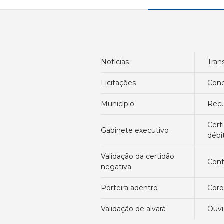
notícias
tra
licitações
con
município
re
certidão negativa de
gabinete executivo
débi
validação da certidão
con
negativa
porteira adentro
cor
validação de alvará
ouv