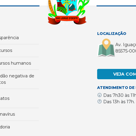
LOCALIZAÇÃO
nsparência
Av. Iguaç
cursos
85575-00
cursos humanos
VEJA CO
tos
ATENDIMENTO DE 
Das 7h30 às 11
tatos
Das 13h às 17h.
onavírus
idoria