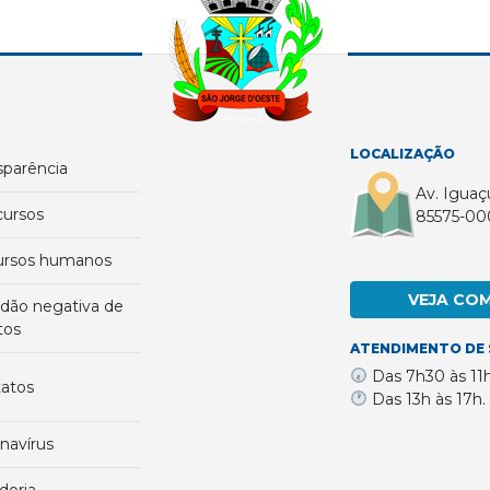
LOCALIZAÇÃO
nsparência
Av. Iguaç
cursos
85575-00
cursos humanos
VEJA CO
tos
ATENDIMENTO DE 
Das 7h30 às 11
tatos
Das 13h às 17h.
onavírus