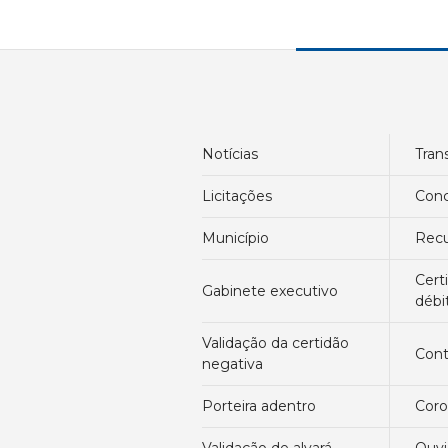
notícias
tra
licitações
con
município
re
certidão negativa de
gabinete executivo
débi
validação da certidão
con
negativa
porteira adentro
cor