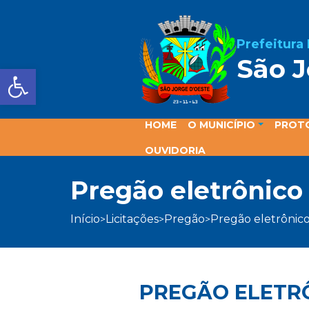
Prefeitura
São J
Barra de Ferramentas Aber
HOME
O MUNICÍPIO
PROT
OUVIDORIA
pregão eletrônico
início
licitações
pregão
pregão eletrônic
>
>
>
PREGÃO ELETRÔ