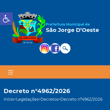
Barra de Ferramentas Aber
Prefeitura Municipal de
São Jorge D’Oeste
decreto n°4962/2026
início
legislações
decretos
decreto n°4962/2026
>
>
>