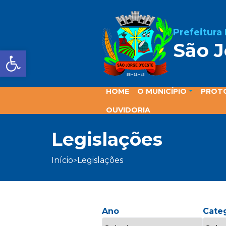
Prefeitura
São J
Barra de Ferramentas Aber
HOME
O MUNICÍPIO
PROT
OUVIDORIA
legislações
início
legislações
>
Ano
Cate