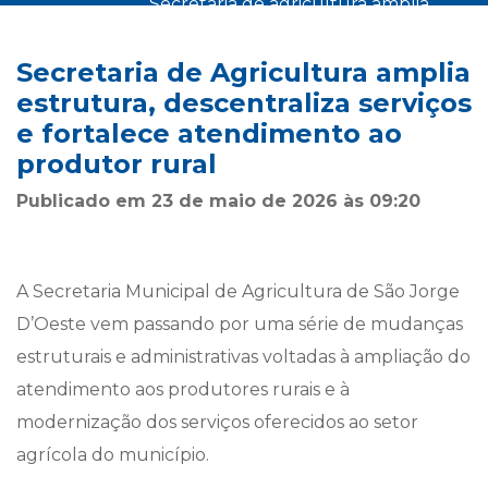
secretaria de agricultura amplia
estrutura, descentraliza serviços e
início
notícias
>
>
fortalece atendimento ao produtor
Secretaria de Agricultura amplia
rural
estrutura, descentraliza serviços
e fortalece atendimento ao
produtor rural
Publicado em 23 de maio de 2026 às 09:20
A Secretaria Municipal de Agricultura de São Jorge
D’Oeste vem passando por uma série de mudanças
estruturais e administrativas voltadas à ampliação do
atendimento aos produtores rurais e à
modernização dos serviços oferecidos ao setor
agrícola do município.