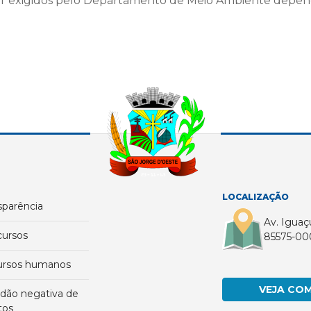
 exigidos pelo Departamento de Meio Ambiente depen
LOCALIZAÇÃO
nsparência
Av. Iguaç
cursos
85575-00
cursos humanos
VEJA CO
tos