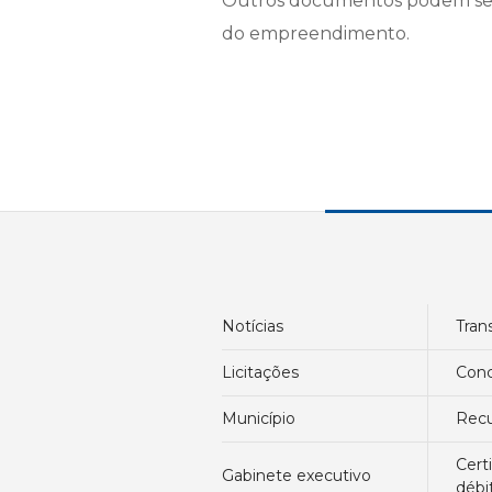
Outros documentos podem ser
do empreendimento.
notícias
tra
licitações
con
município
re
certidão negativa de
gabinete executivo
débi