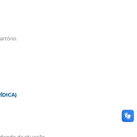
rtório.
ÍDICA)