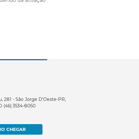
dendo da situação
u, 281 - São Jorge D'Oeste-PR,
0 (46) 3534-8050
MO CHEGAR